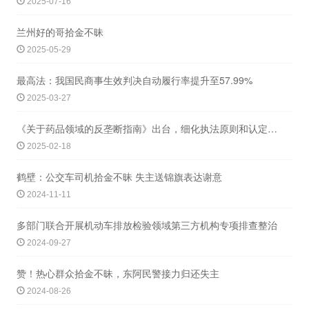
2025-07-16
兰州好的哥拾金不昧
2025-05-29
最高法：我国民商事生效判决自动履行率提升至57.99%
2025-03-27
《关于药品领域的反垄断指南》出台，细化执法原则和认定标准
2025-02-18
鹤壁：公交车司机拾金不昧 失主送锦旗表达谢意
2024-11-11
多部门联合开展机动车排放检验领域第三方机构专项排查整治
2024-09-27
赞！热心群众拾金不昧，东阿民警接力归还失主
2024-08-26