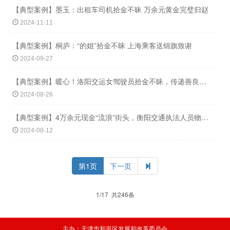
【典型案例】墨玉：出租车司机拾金不昧 万余元黄金完璧归赵
2024-11-11
【典型案例】桐庐：“的姐”拾金不昧 上海乘客送锦旗致谢
2024-09-27
【典型案例】暖心！洛阳交运女驾驶员拾金不昧，传递善良与美好
2024-08-26
【典型案例】4万余元现金“流浪”街头，衡阳交通执法人员物归原主
2024-08-12
第1页
下一页
1/17 共246条
主办：天津市和平区发展和改革委员会