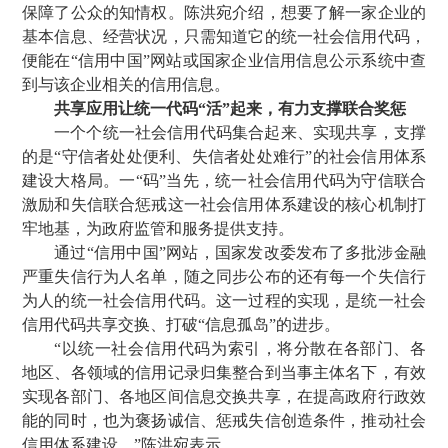
保障了公众的知情权。陈洪宛介绍，想要了解一家企业的
基本信息、经营状况，只需知道它的统一社会信用代码，
便能在“信用中国”网站或国家企业信用信息公示系统中查
到与该企业相关的信用信息。
共享应用让统一代码“活”起来，有力支撑联合奖惩
一个个统一社会信用代码集合起来、实现共享，支撑
的是“守信者处处便利、失信者处处难行”的社会信用体系
建设大格局。一“码”当先，统一社会信用代码为守信联合
激励和失信联合惩戒这一社会信用体系建设的核心机制打
牢地基，为政府监管和服务提供支持。
通过“信用中国”网站，国家发改委发布了多批涉金融
严重失信行为人名单，随之同步公布的还有每一个失信行
为人的统一社会信用代码。这一过程的实现，是统一社会
信用代码共享交换、打破“信息孤岛”的进步。
“以统一社会信用代码为索引，将分散在各部门、各
地区、各领域的信用记录归集整合到当事主体名下，有效
实现各部门、各地区间信息交换共享，在提高政府行政效
能的同时，也为褒扬诚信、惩戒失信创造条件，推动社会
信用体系建设。”陈洪宛表示。