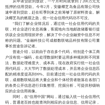
从申请贷款到放款，一个月时间就拿到了200万元无
抵押的信用贷款。今年2月，安徽椰芝岛食品有限公司快
速申请到贷款，赶在旺季到来之前筹够了原材料资金。解
决椰芝岛的燃眉之急，统一社会信用代码功不可没。
“我们了解企业情况后，通过统一社会信用代码的关
联，对企业进行全息画像，客观地向当地邮政储蓄银行提
供该企业信用现状评价，解决了中小企业融资中信息不对
称的问题。”金融科技公司成都数联铭品科技有限公司董
事长曾途告诉记者。
曾途介绍，以前由于存在多个代码，特别是个体工商
户没有统一编码，在处理数据时要运用多种规则和不同算
法，数据处理难度大、成本高，现在政府实行统一社会信
用代码后，大大节约了数据处理成本，并且将企业信息匹
配的精准度提高到99%。目前通过统一社会信用代码的关
联，成都数联铭品将大量企业和个体经营者散落在各部门
的各类公开信息进行归集整理、挖掘分析，可提供秒级响
应的企业信用画像。
同时，在“信用中国”网站，通过输入统一社会信用代
码，普通老百姓也能查询到相应的企业信息、信用记录，