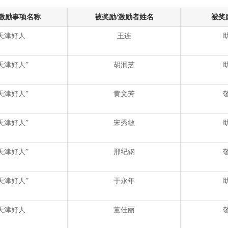
/激励事项名称
被奖励/激励者姓名
被奖
天津好人
王连
天津好人”
胡润芝
天津好人”
黄文芳
天津好人”
宋秀敏
天津好人”
邢纪钢
天津好人”
于永年
天津好人
董佳丽