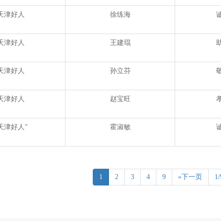
天津好人
徐练海
天津好人
王建琨
天津好人
孙立芬
天津好人
赵宝旺
天津好人”
霍淑敏
1
2
3
4
9
»下一页
1