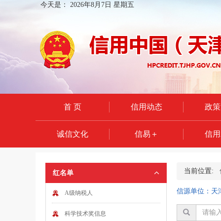
今天是：
2026年8月7日 星期五
首 页
信用动态
政策
诚信文化
信易＋
信用
当前位置:
红名单
信源单位：天
A级纳税人
科学技术奖信息