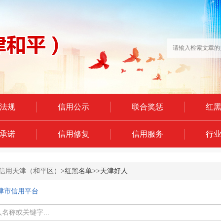
法规
信用公示
联合奖惩
红
承诺
信用修复
信用服务
行
信用天津（和平区）
>红黑名单>>天津好人
津市信用平台