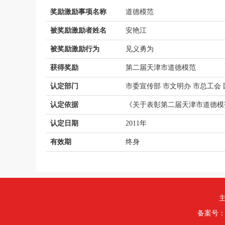
奖励激励事项名称
道德模范
被奖励激励者姓名
安艳江
被奖励激励行为
见义勇为
获得奖励
第二届天津市道德模范
认定部门
市委宣传部 市文明办 市总工会 
认定依据
《关于表彰第二届天津市道德模
认定日期
2011年
有效期
终身
主
备案号：津