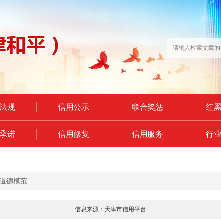
法规
信用公示
联合奖惩
红
承诺
信用修复
信用服务
行
道德模范
信息来源：天津市信用平台