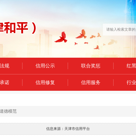
法规
信用公示
联合奖惩
红
承诺
信用修复
信用服务
行
道德模范
信息来源：天津市信用平台