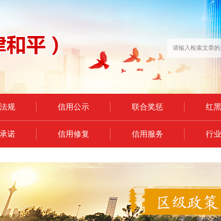
法规
信用公示
联合奖惩
红
承诺
信用修复
信用服务
行