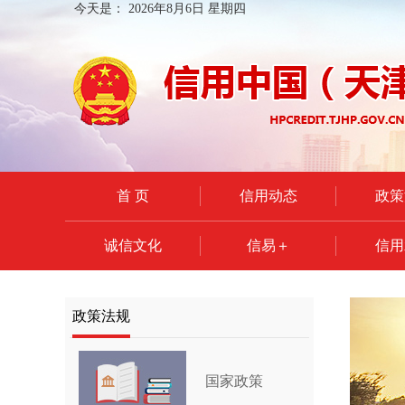
今天是：
2026年8月6日 星期四
首 页
信用动态
政策
诚信文化
信易＋
信用
政策法规
国家政策