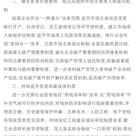
二、健全更加开放透明、规范高效的市场主体准入和退出机
制
拓展企业开办“一网通办”业务范围,提升市场主体信息变更、
银行开户、社保登记、员工参保登记等环节便利度。建立市场准
入效能评估制度,提升市场准入负面清单实施成效。推行企业年
报“多报合一”改革。完善市场主体退出机制,全面实施简易注销。
探索建立破产预重整制度,健全企业破产重整期间信用修复机制
和司法重整府院联动机制,完善破产管理人选任制度,积极探索庭
外重组与庭内重整衔接。进一步便利破产管理人查询破产企业财
产信息,优化破产案件财产解封及处置机制,提高破产办理效率。
三、持续提升投资和建设便利度
进一步完善社会投资项目“用地清单制”改革,在“用地清单”中
补充气候可行性评估内容,对地块防洪影响进行指标要素控制,并
增加文物、历史建筑保护对象、古树名木、人防工程、地下管线
等现状普查意见清单。持续深化工程建设项目审批制度改革,建
立全流程长效管理制度。深入落实联合验收“一口受理”机制,简化