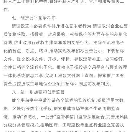
籍人才工作便利化举措,做好外籍人才引进、管理和服务相关工
作。
七、维护公平竞争秩序
清理设置非必要条件排斥潜在竞争者行为,清理取消企业在资
质资格获取、招投标、政府采购、权益保护等方面存在的差别化
待遇,防止滥用行政权力排除和限制竞争行为。消除全流程电子
化的盲点、断点、堵点,推动实现发布招标公告公示、下载招标
文件、提交投标文件、开标、评标、异议澄清补正、合同签订、
文件归档等全流程电子化。推动电子招投标交易平台与预算管理
一体化系统信息共享,实现工程款支付网上查询。探索推广国有
资金占控股或主导地位企业项目招标计划提前发布制度。
八、进一步加强和创新监管
健全事前事中事后全链条全流程的监管机制,积极运用大数
据、区块链等数字化手段,探索形成市场主体全生命周期监管
链。推动“双随机、一公开”监管和信用监管深度融合,完善按风险
分级分类管理模式,推动医疗、工程建设等重点行业建立完善执