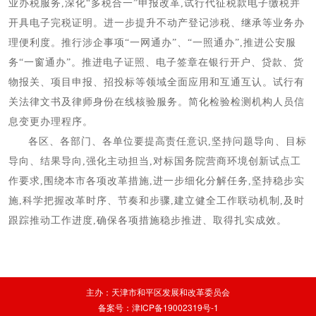
业办税服务,深化“多税合一”申报改革,试行代征税款电子缴税并
开具电子完税证明。进一步提升不动产登记涉税、继承等业务办
理便利度。推行涉企事项“一网通办”、“一照通办”,推进公安服
务“一窗通办”。推进电子证照、电子签章在银行开户、贷款、货
物报关、项目申报、招投标等领域全面应用和互通互认。试行有
关法律文书及律师身份在线核验服务。简化检验检测机构人员信
息变更办理程序。
各区、各部门、各单位要提高责任意识,坚持问题导向、目标
导向、结果导向,强化主动担当,对标国务院营商环境创新试点工
作要求,围绕本市各项改革措施,进一步细化分解任务,坚持稳步实
施,科学把握改革时序、节奏和步骤,建立健全工作联动机制,及时
跟踪推动工作进度,确保各项措施稳步推进、取得扎实成效。
主办：天津市和平区发展和改革委员会
备案号：津ICP备19002319号-1