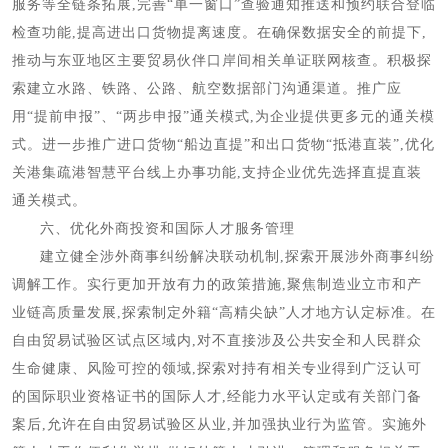
服务等全链条拓展,完善“单一窗口”查验通知推送和预约联合登临
检查功能,提高进出口货物提离速度。在确保数据安全的前提下,
推动与东亚地区主要贸易伙伴口岸间相关单证联网核查。积极探
索建立水路、铁路、公路、航空数据部门沟通渠道。推广应
用“提前申报”、“两步申报”通关模式,为企业提供更多元的通关模
式。进一步推广进口货物“船边直提”和出口货物“抵港直装”,优化
关港集疏港智慧平台线上办事功能,支持企业优先选择直提直装
通关模式。
六、优化外商投资和国际人才服务管理
建立健全涉外商事纠纷解决联动机制,探索开展涉外商事纠纷
调解工作。实行更加开放有力的政策措施,聚焦制造业立市和产
业链高质量发展,探索制定外籍“高精尖缺”人才地方认定标准。在
自由贸易试验区试点区域内,对不直接涉及公共安全和人民群众
生命健康、风险可控的领域,探索对持有相关专业得到广泛认可
的国际职业资格证书的国际人才,经能力水平认定或有关部门备
案后,允许在自由贸易试验区从业,并加强执业行为监管。实施外