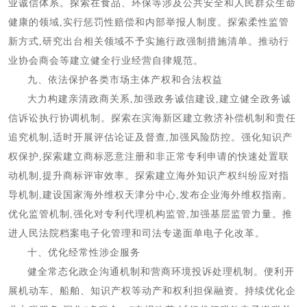
业诚信体系。探索在食品、环保等涉及公共安全和人民群众生命
健康的领域,实行惩罚性赔偿和内部举报人制度。探索柔性监管
新方式,研究出台相关领域不予实施行政强制措施清单。推动行
业协会商会等建立健全行业经营自律规范。
九、依法保护各类市场主体产权和合法权益
大力构建亲清政商关系,加强政务诚信建设,建立健全政务诚
信诉讼执行协调机制。探索在滨海新区建立救济补偿机制和责任
追究机制,适时开展评估论证及督查,加强风险防控。强化知识产
权保护,探索建立商标恶意注册和非正常专利申请的快速处置联
动机制,提升商标评审效率。探索建立海外知识产权纠纷应对指
导机制,建设国家海外维权天津分中心,发布企业海外维权指南。
优化监管机制,强化对专利代理机构监管,加强基层监管力量。推
进人民法院档案电子化管理和司法专递面单电子化改革。
十、优化经常性涉企服务
健全常态化政企沟通机制和营商环境投诉处理机制。便利开
展机动车、船舶、知识产权等动产和权利担保融资。持续优化企