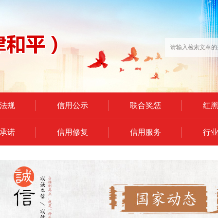
法规
信用公示
联合奖惩
红
承诺
信用修复
信用服务
行