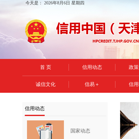
今天是：
2026年8月6日 星期四
首 页
信用动态
政策
诚信文化
信易＋
信用
信用动态
国家动态