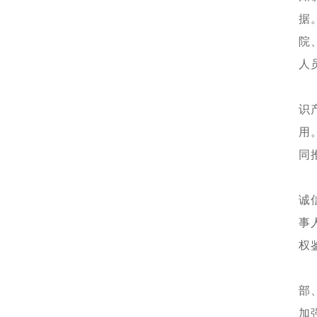
据
院
人
识
用
同
诚
事
权
部
加