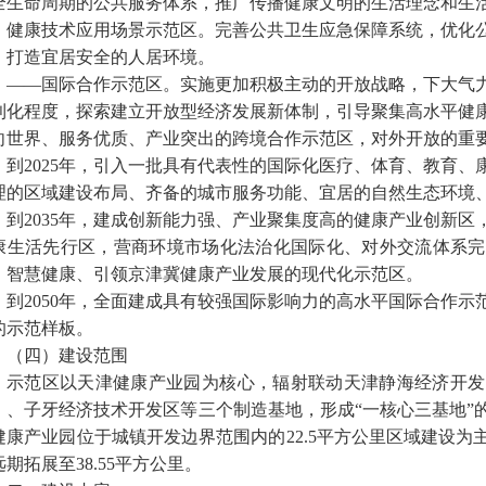
全生命周期的公共服务体系，推广传播健康文明的生活理念和生
、健康技术应用场景示范区。完善公共卫生应急保障系统，优化
，打造宜居安全的人居环境。
——国际合作示范区。实施更加积极主动的开放战略，下大气
利化程度，探索建立开放型经济发展新体制，引导聚集高水平健
向世界、服务优质、产业突出的跨境合作示范区，对外开放的重
到
2025年，引入一批具有代表性的国际化医疗、体育、教育
理的区域建设布局、齐备的城市服务功能、宜居的自然生态环境
到
2035年，建成创新能力强、产业聚集度高的健康产业创新
康生活先行区，营商环境市场化法治化国际化、对外交流体系完
、智慧健康、引领京津冀健康产业发展的现代化示范区。
到
2050年，全面建成具有较强国际影响力的高水平国际合作
的示范样板。
（四）建设范围
示范区以天津健康产业园为核心，辐射联动天津静海经济开发
）、子牙经济技术开发区等三个制造基地，形成
“一核心三基地
健康产业园位于城镇开发边界范围内的22.5平方公里区域建设
远期拓展至38.55平方公里。