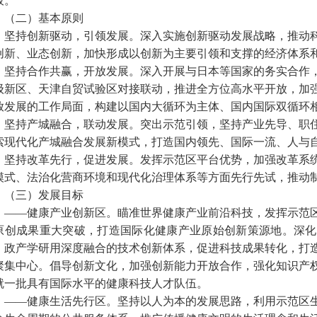
板。
（二）基本原则
坚持创新驱动，引领发展。深入实施创新驱动发展战略，推动
创新、业态创新，加快形成以创新为主要引领和支撑的经济体系
坚持合作共赢，开放发展。深入开展与日本等国家的务实合作
级新区、天津自贸试验区对接联动，推进全方位高水平开放，加
放发展的工作局面，构建以国内大循环为主体、国内国际双循环
坚持产城融合，联动发展。突出示范引领，坚持产业先导、职
索现代化产城融合发展新模式，打造国内领先、国际一流、人与
坚持改革先行，促进发展。发挥示范区平台优势，加强改革系
模式、法治化营商环境和现代化治理体系等方面先行先试，推动
（三）发展目标
——健康产业创新区。瞄准世界健康产业前沿科技，发挥示范
原创成果重大突破，打造国际化健康产业原始创新策源地。深化
、政产学研用深度融合的技术创新体系，促进科技成果转化，打
聚集中心。倡导创新文化，加强创新能力开放合作，强化知识产
就一批具有国际水平的健康科技人才队伍。
——健康生活先行区。坚持以人为本的发展思路，利用示范区