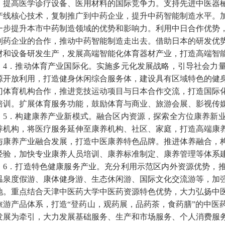
，提高医学诊疗设备、医用材料的国际竞争力。支持先进中医器
产线核心技术，复制推广到中药企业，提升中药智能制造水平。
一步提升本市中药制造领域的优势和影响力。利用中日合作优势
制药企业的合作，推动中药智能制造走出去。借助日本的研发优
材和设备研发生产，发展高端智能化体育器材产业，打造高端智
4．推动体育产业国际化。实施多元化发展战略，引导社会力
源开放利用，打造健身休闲综合服务体，建设具有区域特色的健
门体育机构合作，推进竞技运动项目与日本合作交流，打造国际
培训。扩展体育服务功能，鼓励体育与商业、旅游会展、影视传
5．构建康养产业新模式。融合区内资源，探索全方位康养新
养机构，将医疗服务延伸至康养机构、社区、家庭，打造高端康
与康养产业融合发展，打造中医康养特色品牌。推进体养融合，
经验，加快专业康养人员培训、康养标准制定、康养管理等体系
6．打造特色健康服务产业。充分利用示范区内外资源优势，
温泉度假游、康体健身游、生态休闲游、国际文化交流游等，加
地。重点结合天津中医药大学中医药资源特色优势，大力弘扬中
旅游产品体系，打造“登药山，观药展，品药茶，食药膳”的中医
发展为牵引，大力发展基础服务、生产和市场服务、个人消费服