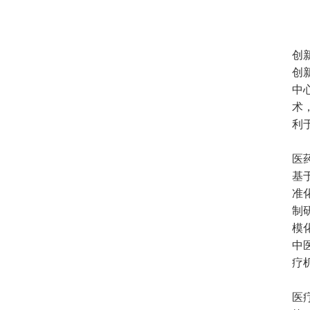
创
创
中
术
利
医
基
准
制
模
中
疗
医