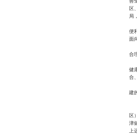
善
区
局
便
面
合
健
合
建
区
津
上