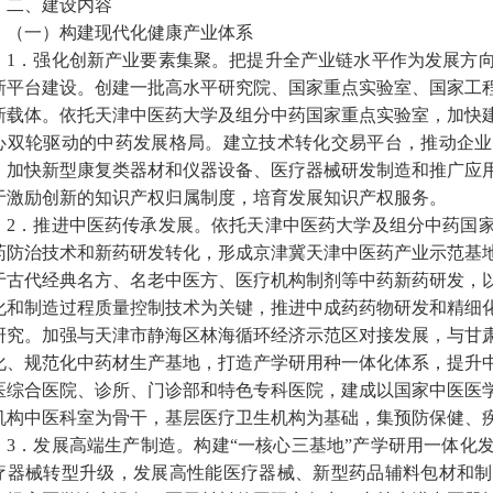
二、建设内容
（一）构建现代化健康产业体系
1．强化创新产业要素集聚。把提升全产业链水平作为发展方
新平台建设。创建一批高水平研究院、国家重点实验室、国家工
新载体。依托天津中医药大学及组分中药国家重点实验室，加快
心双轮驱动的中药发展格局。建立技术转化交易平台，推动企业
，加快新型康复类器材和仪器设备、医疗器械研发制造和推广应
于激励创新的知识产权归属制度，培育发展知识产权服务。
2．推进中医药传承发展。依托天津中医药大学及组分中药国
药防治技术和新药研发转化，形成京津冀天津中医药产业示范基
于古代经典名方、名老中医方、医疗机构制剂等中药新药研发，
化和制造过程质量控制技术为关键，推进中成药药物研发和精细
研究。加强与天津市静海区林海循环经济示范区对接发展，与甘
化、规范化中药材生产基地，打造产学研用种一体化体系，提升
医综合医院、诊所、门诊部和特色专科医院，建成以国家中医医
机构中医科室为骨干，基层医疗卫生机构为基础，集预防保健、
3．发展高端生产制造。构建“一核心三基地”产学研用一体化
疗器械转型升级，发展高性能医疗器械、新型药品辅料包材和制