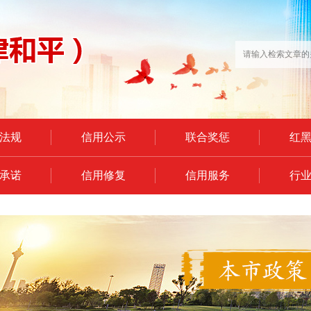
法规
信用公示
联合奖惩
红
承诺
信用修复
信用服务
行