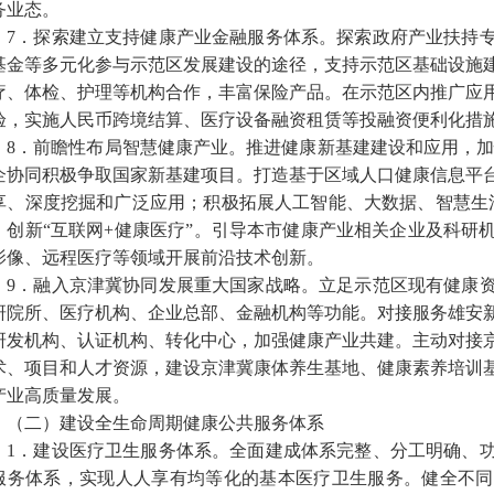
务业态。
7．探索建立支持健康产业金融服务体系。探索政府产业扶持
基金等多元化参与示范区发展建设的途径，支持示范区基础设施
疗、体检、护理等机构合作，丰富保险产品。在示范区内推广应
验，实施人民币跨境结算、医疗设备融资租赁等投融资便利化措
8．前瞻性布局智慧健康产业。推进健康新基建建设和应用，加
企协同积极争取国家新基建项目。打造基于区域人口健康信息平
享、深度挖掘和广泛应用；积极拓展人工智能、大数据、智慧生活
，创新“互联网+健康医疗”。引导本市健康产业相关企业及科研
影像、远程医疗等领域开展前沿技术创新。
9．融入京津冀协同发展重大国家战略。立足示范区现有健康
研院所、医疗机构、企业总部、金融机构等功能。对接服务雄安
研发机构、认证机构、转化中心，加强健康产业共建。主动对接
术、项目和人才资源，建设京津冀康体养生基地、健康素养培训
产业高质量发展。
（二）建设全生命周期健康公共服务体系
1．建设医疗卫生服务体系。全面建成体系完整、分工明确、
服务体系，实现人人享有均等化的基本医疗卫生服务。健全不同