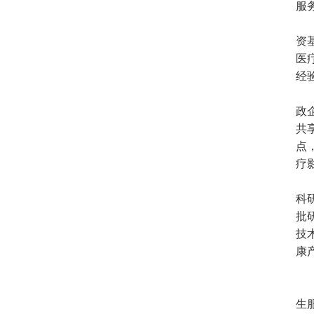
服
资
医
经
政
共
点
疗
科
批
技
康
生