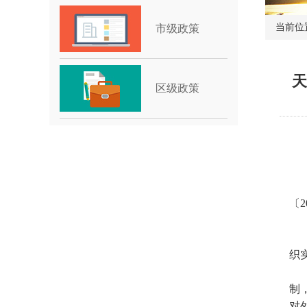
当前位
市级政策
天
区级政策
〔
织
制
对