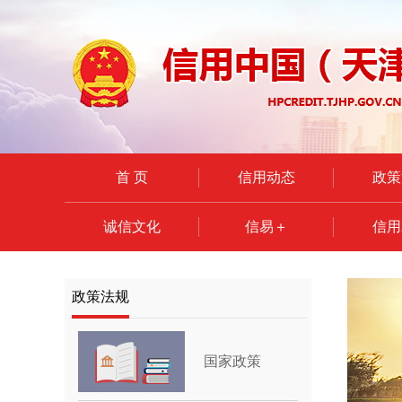
首 页
信用动态
政策
诚信文化
信易＋
信用
政策法规
国家政策