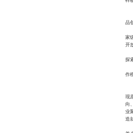
样
品
家
开
探
作
现
向
业
造