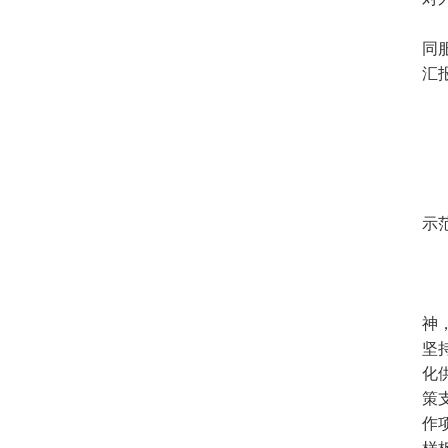
同
汇
示
神
坚
化
策
作