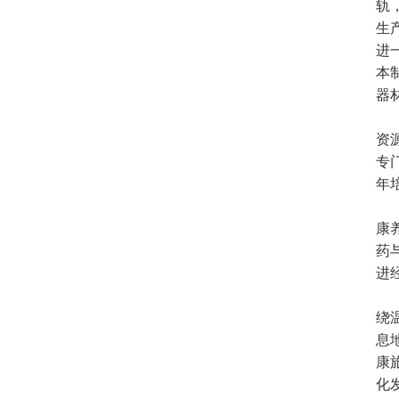
轨
生
进
本
器
资
专
年
康
药
进
绕
息
康
化