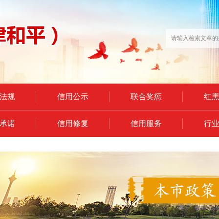
法规
信用公示
联合奖惩
红
承诺
信用修复
信用服务
行