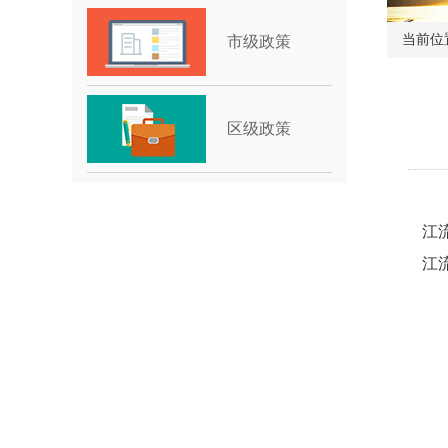
当前位
市级政策
区级政策
江
江
一
二
三
四
五