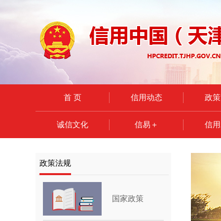
首 页
信用动态
政策
诚信文化
信易＋
信用
政策法规
国家政策