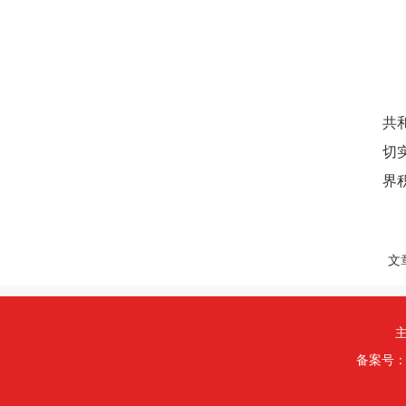
六
七
八
九
共
切
界
本
文
主
备案号：津