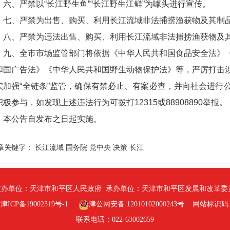
、严禁以“长江野生鱼”“长江野生江鲜”为噱头进行宣传。
、严禁为出售、购买、利用长江流域非法捕捞渔获物及其制
、严禁为违法出售、购买、利用长江流域非法捕捞渔获物及其
、全市市场监管部门将依据《中华人民共和国食品安全法》《
和国广告法》《中华人民共和国野生动物保护法》等，严厉打击
实加强“全链条”监管，确保有禁必止、有案必查，并向社会进行
积极参与，如发现上述违法行为可拨打
12315
或
88908890
举报。
公告自发布之日起实施。
章关键字：
长江流域 国务院 党中央 决策 长江
办单位：天津市和平区人民政府 承办单位：天津市和平区发展和改革委
ICP备19002319号-1
津公网安备 12010102000243号
网站标识码:12
联系电话：022-63002659