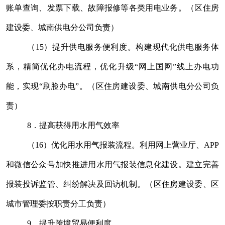
账单查询、发票下载、故障报修等各类用电业务。（区
住房
建设
委、城南供电
分公司
负责）
（
15
）提升供电服务便利度。构建现代化供电服务体
系，精简优化办电流程，优化升级
“
网上国网
”
线上办电功
能，实现
“
刷脸办电
”
。（区
住房建设
委、城南供电
分公司
负
责）
8
．提高获得用水用气效率
（
16
）优化用水用气报装流程。利用网上营业厅、
APP
和微信公众号加快推进用水用气报装信息化建设。建立完善
报装投诉监管、纠纷解决及回访机制。（区
住房建设
委、区
城市管理
委按职责分工负责）
9
．提升跨境贸易便利度