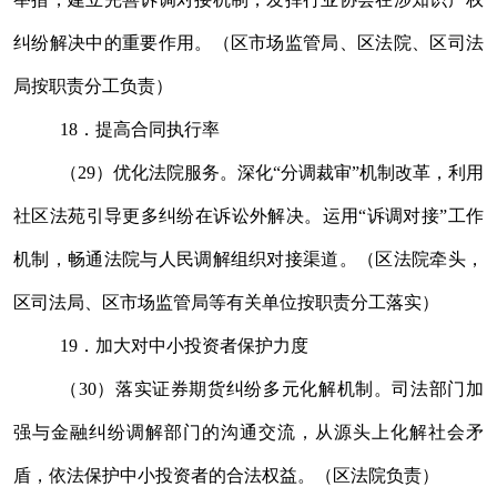
纠纷解决中的重要作用。
（区市场监管局、区法院、区司法
局按职责分工负责）
18
．提高合同执行率
（
29
）优化法院服务。深化
“
分调裁审
”
机制改革，利用
社区法苑引导更多纠纷在诉讼外解决。运用
“
诉调对接
”
工作
机制，畅通法院与人民调解组织对接渠道。
（区法院牵头，
区司法局、区市场监管局等有关
单位
按职责分工落实）
19
．加大对中小投资者保护力度
（
30
）落实证券期货纠纷多元化解机制。司法部门加
强与
金融纠纷调解部门
的沟通交流，从源头上化解社会矛
盾，依法保护中小投资者的合法权益
。
（区法院负责）