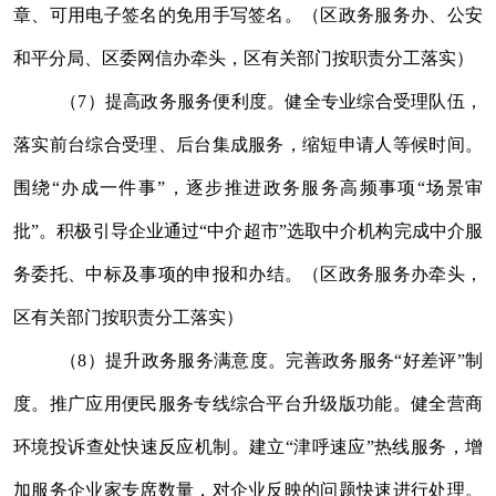
章、可用电子签名的免用手写签名。（区政务服务办、公安
和平分局、区委网信办牵头，区有关部门按职责分工落实）
（
7
）提高政务服务便利度。健全专业综合受理队伍，
落实前台综合受理、后台集成服务，缩短申请人等候时间。
围绕
“
办成一件事
”
，逐步推进政务服务高频事项
“
场景审
批
”
。积极引导企业通过
“
中介超市
”
选取中介机构完成中介服
务委托、中标及事项
的
申报
和
办结。（区政务服务办牵头，
区有关部门按职责分工落实）
（
8
）提升政务服务满意度。完善政务服务
“
好差评
”
制
度。推广应用便民服务专线综合平台升级版功能。健全营商
环境投诉查处快速反应机制。建立
“
津呼速应
”
热线服务，增
加服务企业家专席数量，对企业反映的问题快速进行处理。