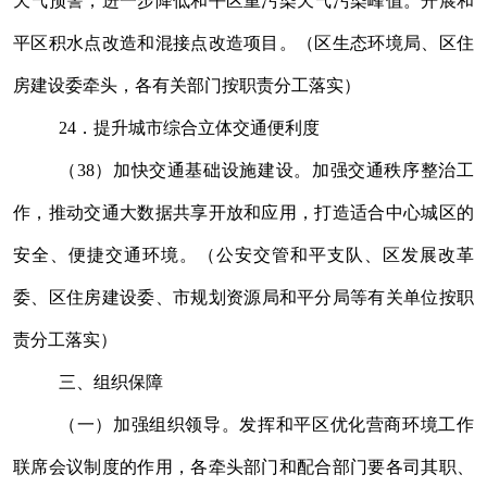
天气预警，进一步降低和平区重污染天气污染峰值。开展和
平区积水点改造和混接点改造项目。（区生态环境局、区
住
房建设
委牵头，各有关部门按职责分工落实）
24
．提升城市综合立体交通便利度
（
38
）加快交通基础设施建设。加强交通秩序整治工
作，推动交通大数据共享开放和应用，打造适合中心城区的
安全、便捷交通环境。（
公安
交管
和平
支队、区
发展改革
委、区
住房建设
委、市规划资源
局
和平分局等有关
单位
按职
责分工落实）
三、组织保障
（一）加强组织领导。
发挥和平区优化营商环境工作
联席会议制度的作用，各牵头部门和配合部门要各司其职、