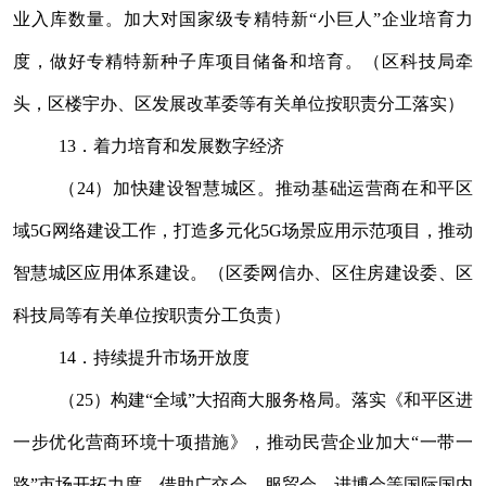
业入库数量。加大对国家级专精特新
“
小巨人
”
企业培育力
度，做好专精特新种子库项目储备和培育。（区科技局牵
头，区楼宇办、区
发展改革
委等有关单位按职责分工落实）
13
．着力培育和发展数字经济
（
24
）加快建设智慧城区。推动基础运营商在和平区
域
5G
网络建设工作，打造多元化
5G
场景应用示范项目，推动
智慧城区应用体系建设。
（区委网信办、区
住房建设
委、区
科技局等有关
单位
按职责分工负责）
14
．持续提升市场开放度
（
25
）构建
“
全域
”
大招商大服务格局。落实《和平区进
一步优化营商环境十项措施》，推动民营企业加大
“
一带一
路
”
市场开拓力度，借助广交会、服贸会、进博会等国际国内