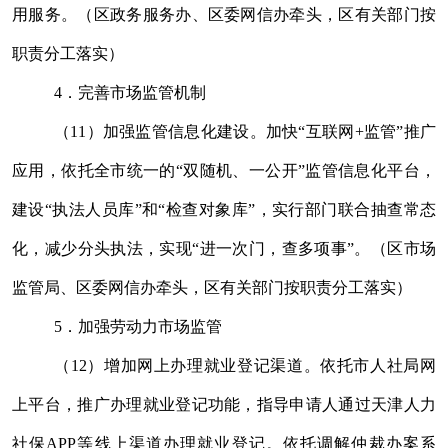
用服务。（区政务服务办、区委网信办牵头，区有关部门按
职责分工落实）
4
．完善市场监管机制
（
11
）加强监管信息化建设。加快
“
互联网
+
监管
”
推广
应用，依托全市统一的
“
双随机、一公开
”
监管信息化平台，
建设
“
执法人员库
”
和
“
检查对象库
”
，实行部门联合抽查常态
化，减少分头执法，实现
“
进一次门，查多项事
”
。（区市场
监管局、区委网信办牵头，区有关部门按职责分工落实）
5
．
加强劳动力市场监管
（
12
）增加网上办理就业登记渠道。依托市人社局网
上平台，推广办理就业登记功能，指导申请人通过天津人力
社保
APP
等线上渠道办理就业登记。依托调解仲裁办案系