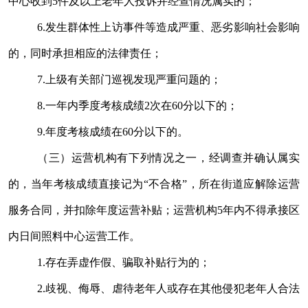
中心收到
5
件及以上老年人投诉并经查情况属实的；
6.
发生群体性上访事件等造成严重、恶劣影响社会影响
的，同时承担相应的法律责任；
7.
上级有关部门巡视发现严重问题的；
8.
一年内季度考核成绩
2
次在
60
分以下的；
9.
年度考核成绩在
60
分以下的。
（三）运营机构有下列情况之一，经调查并确认属实
的，当年考核成绩直接记为“不合格”，所在街道应解除运营
服务合同，并扣除年度运营补贴；运营机构
5
年内不得承接区
内日间照料中心运营工作。
1.
存在弄虚作假、骗取补贴行为的；
2.
歧视、侮辱、虐待老年人或存在其他侵犯老年人合法