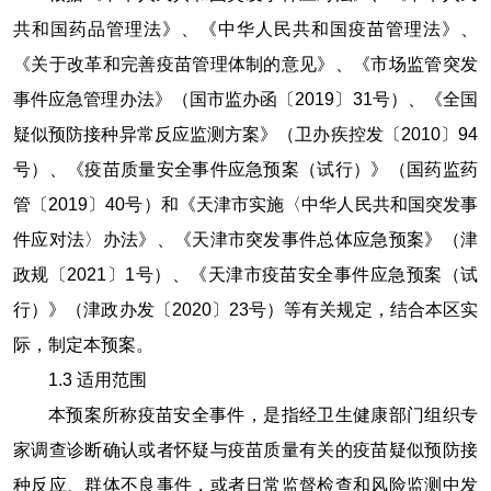
共和国药品管理法》、《中华人民共和国疫苗管理法》、
《关于改革和完善疫苗管理体制的意见》、《市场监管突发
事件应急管理办法》（国市监办函〔
2019
〕
31
号）、《全国
疑似预防接种异常反应监测方案》（卫办疾控发〔
2010
〕
94
号）、《疫苗质量安全事件应急预案（试行）》（国药监药
管〔
2019
〕
40
号）和《天津市实施〈中华人民共和国突发事
件应对法〉办法》、《天津市突发事件总体应急预案》（津
政规〔
2021
〕
1
号）、《天津市疫苗安全事件应急预案（试
行）》（津政办发〔
2020
〕
23
号）等有关规定，结合本区实
际，制定本预案。
1.3
适用范围
本预案所称疫苗安全事件，是指经卫生健康部门组织专
家调查诊断确认或者怀疑与疫苗质量有关的疫苗疑似预防接
种反应、群体不良事件，或者日常监督检查和风险监测中发